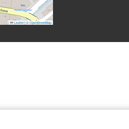
Leaflet
|
©
OpenStreetMap