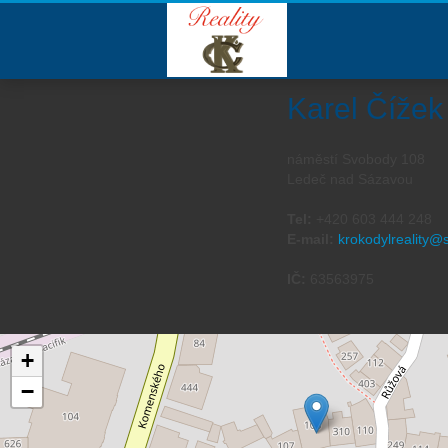
Karel Čížek
náměstí Svobody 108
Ledeč nad Sázavou
Tel:
+420 603 444 248
E-mail:
krokodylreality
IČ:
63563975
+
−