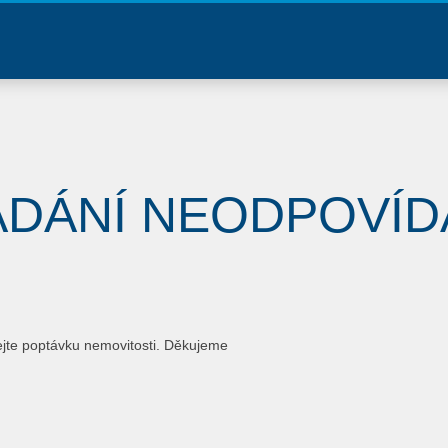
ADÁNÍ NEODPOVÍD
ejte poptávku nemovitosti. Děkujeme