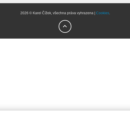
2026 © Karel Čížek, všechna práva vyhrazena |
Cookies
.